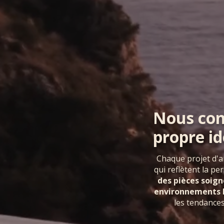
Nous con
propre i
Chaque projet d'a
qui reflètent la pe
des pièces soig
environnements h
les tendance