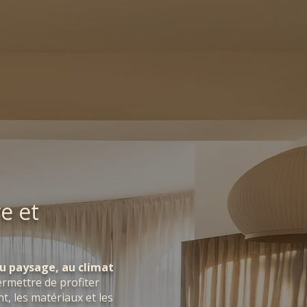
e et
au paysage, au climat
mettre de profiter
, les matériaux et les