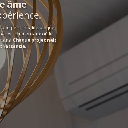
ne âme
xpérience.
'une personnalité unique.
espaces commerciaux où le
rains.
Chaque projet naît
t ressentie.