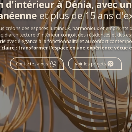
n d'intérieur à Dénia, avec u
ranéenne
et plus de 15 ans d'e
us créons des espaces lumineux, harmonieux et empreints d
io d'architecture d'intérieur conçoit des résidences et des 
ie avec élégance à la fonctionnalité et au confort contempo
n claire : transformer l'espace en une expérience vécue e
Contactez-nous
Voir les projets