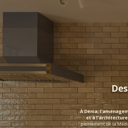
Des
À Dénia, l'aménageme
et à l'architecture
pleinement de la Médit