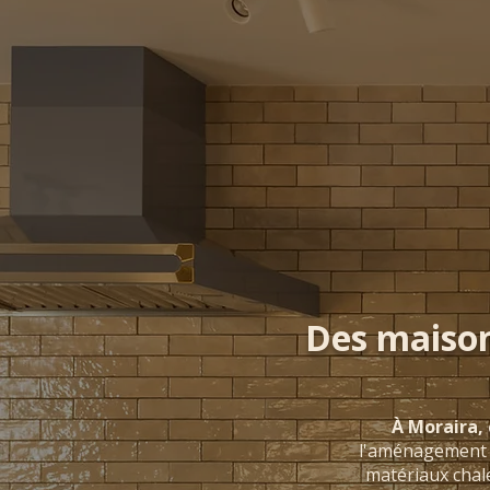
Des maison
À Moraira,
l'aménagement in
matériaux chale