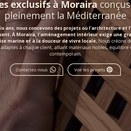
es exclusifs à Moraira
conçus
pleinement la Méditerranée
dix ans, nous concevons des projets où l'architecture et
sent. À Moraira, l'aménagement intérieur exige une gra
rise marine et à la douceur de vivre locale.
Nous créons de
 adaptés à chaque client, alliant matériaux nobles, équilibre 
contemporain.
Contactez-nous
Voir les projets