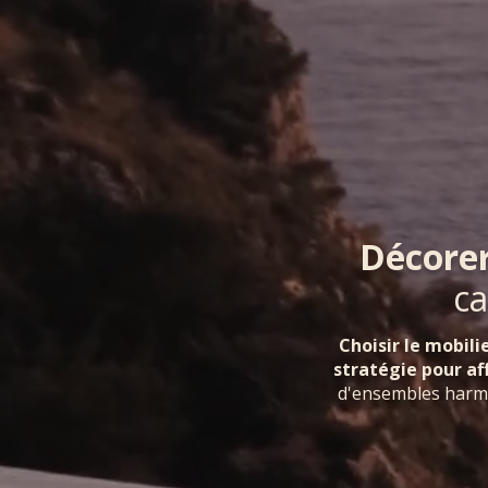
Décorer
ca
Choisir le mobilie
stratégie pour af
d'ensembles harmo