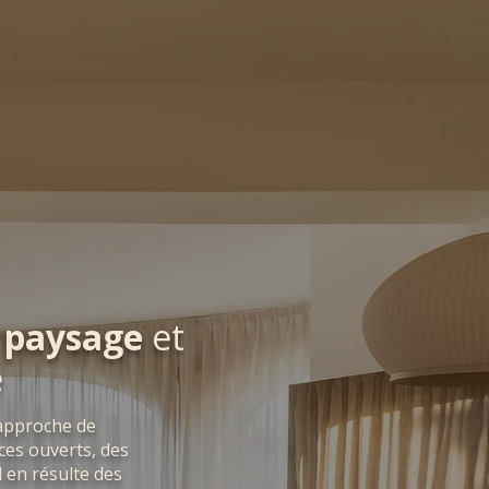
u paysage
et
e
approche de
ces ouverts, des
l en résulte des